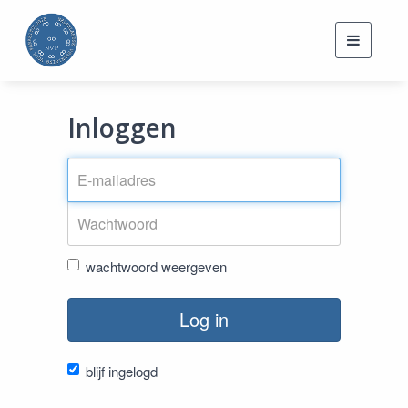
Toggle
navigati
Inloggen
wachtwoord weergeven
Log in
blijf ingelogd