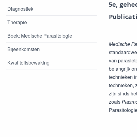
5e, gehe
Diagnostiek
Publicat
Therapie
Boek: Medische Parasitologie
Medische Par
Bijeenkomsten
standaardwer
van parasiet
Kwaliteitsbewaking
belangrijk on
technieken i
technieken, 
zijn sinds h
zoals
Plasmo
Parasitologie