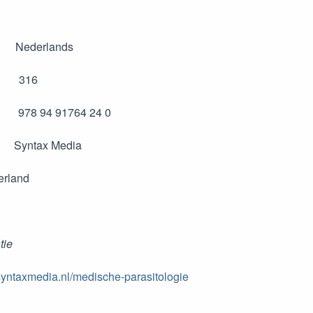
ederlands
: 316
8 94 91764 24 0
 Syntax Media
erland
tie
syntaxmedia.nl/medische-parasitologie