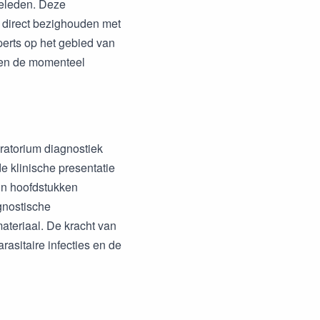
ieleden. Deze
h direct bezighouden met
perts op het gebied van
n en de momenteel
ratorium diagnostiek
de klinische presentatie
ijn hoofdstukken
gnostische
teriaal. De kracht van
rasitaire infecties en de