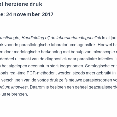
el herziene druk
ie: 24 november 2017
asitologie, Handleiding bij de laboratoriumdiagnostiek
is al ja
k voor de parasitologische laboratoriumdiagnostiek. Hoewel he
en door morfologische herkenning met behulp van microscopie 
derdeel uitmaakt van de diagnostiek naar parasitaire infecties,
n het afgelopen decennium sterk toegenomen. Serologische en 
zoals real-time PCR-methoden, worden steeds meer gebruikt in v
et verschijnen van de vorige druk zelfs nieuwe parasietsoorten v
dium knowlesi
. Daarom is besloten een geheel geactualiseerd
 uit te brengen.