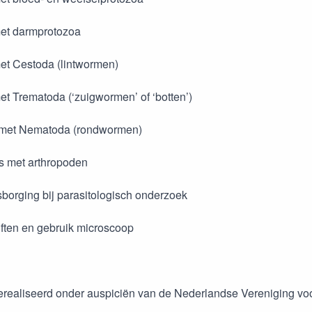
 met darmprotozoa
 met Cestoda (lintwormen)
met Trematoda (‘zuigwormen’ of ‘botten’)
s met Nematoda (rondwormen)
es met arthropoden
tsborging bij parasitologisch onderzoek
iften en gebruik microscoop
gerealiseerd onder auspiciën van de Nederlandse Vereniging voo