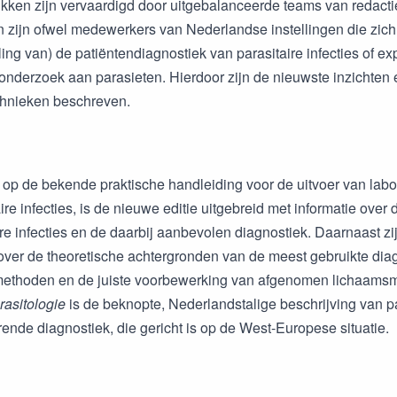
ukken zijn vervaardigd door uitgebalanceerde teams van redact
n zijn ofwel medewerkers van Nederlandse instellingen die zic
ing van) de patiëntendiagnostiek van parasitaire infecties of ex
 onderzoek aan parasieten. Hierdoor zijn de nieuwste inzichte
chnieken beschreven.
g op de bekende praktische handleiding voor de uitvoer van labo
ire infecties, is de nieuwe editie uitgebreid met informatie over 
ire infecties en de daarbij aanbevolen diagnostiek. Daarnaast z
ver de theoretische achtergronden van de meest gebruikte dia
thoden en de juiste voorbewerking van afgenomen lichaamsma
asitologie
is de beknopte, Nederlandstalige beschrijving van pa
rende diagnostiek, die gericht is op de West-Europese situatie.