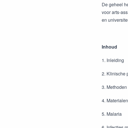
De geheel he
voor arts-ass
en universit
Inhoud
1. Inleiding
2. Klinische 
3. Methoden 
4. Materiale
5. Malaria
6. Infecties