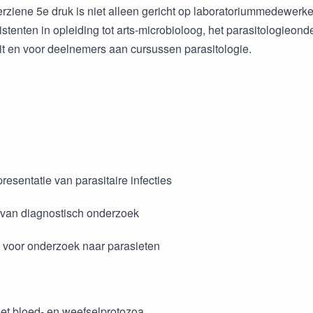
rziene 5e druk is niet alleen gericht op laboratoriummedewerke
istenten in opleiding tot arts-microbioloog, het parasitologieo
eit en voor deelnemers aan cursussen parasitologie.
presentatie van parasitaire infecties
van diagnostisch onderzoek
n voor onderzoek naar parasieten
 met bloed- en weefselprotozoa