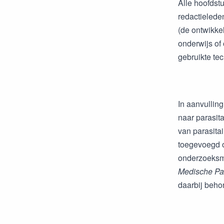
Alle hoofdst
redactielede
(de ontwikkel
onderwijs of
gebruikte te
In aanvullin
naar parasita
van parasita
toegevoegd o
onderzoeksme
Medische Par
daarbij beho