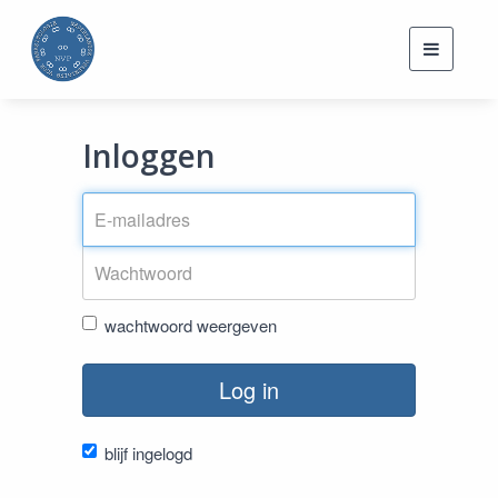
Toggle
navigati
Inloggen
wachtwoord weergeven
Log in
blijf ingelogd