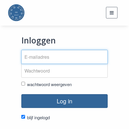
Toggle
navigati
Inloggen
wachtwoord weergeven
Log in
blijf ingelogd