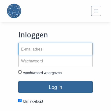
Toggle
navigati
Inloggen
wachtwoord weergeven
Log in
blijf ingelogd